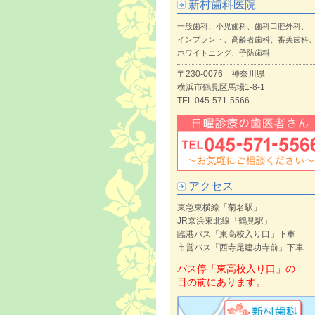
新村歯科医院
一般歯科、小児歯科、歯科口腔外科、
インプラント、高齢者歯科、審美歯科
ホワイトニング、予防歯科
〒230-0076 神奈川県
横浜市鶴見区馬場1-8-1
TEL.045-571-5566
アクセス
東急東横線「菊名駅」
JR京浜東北線「鶴見駅」
臨港バス「東高校入り口」下車
市営バス「西寺尾建功寺前」下車
バス停「東高校入り口」の
目の前にあります。