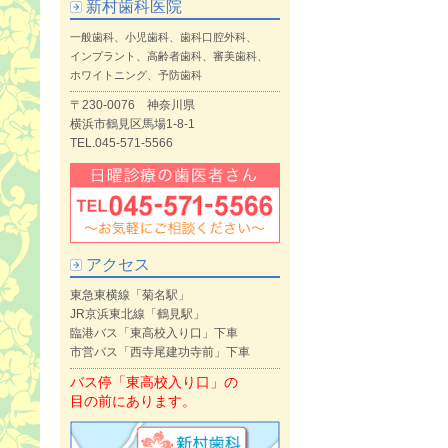
新村歯科医院
一般歯科、小児歯科、歯科口腔外科、
インプラント、高齢者歯科、審美歯科、
ホワイトニング、予防歯科
〒230-0076 神奈川県
横浜市鶴見区馬場1-8-1
TEL.045-571-5566
アクセス
東急東横線「菊名駅」
JR京浜東北線「鶴見駅」
臨港バス「東高校入り口」下車
市営バス「西寺尾建功寺前」下車
バス停「東高校入り口」の
目の前にあります。