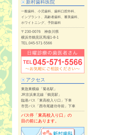
新村歯科医院
一般歯科、小児歯科、歯科口腔外科、
インプラント、高齢者歯科、審美歯科、
ホワイトニング、予防歯科
〒230-0076 神奈川県
横浜市鶴見区馬場1-8-1
TEL.045-571-5566
アクセス
東急東横線「菊名駅」
JR京浜東北線「鶴見駅」
臨港バス「東高校入り口」下車
市営バス「西寺尾建功寺前」下車
バス停「東高校入り口」の
目の前にあります。