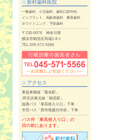
新村歯科医院
一般歯科、小児歯科、歯科口腔外科、
インプラント、高齢者歯科、審美歯科、
ホワイトニング、予防歯科
〒230-0076 神奈川県
横浜市鶴見区馬場1-8-1
TEL.045-571-5566
アクセス
東急東横線「菊名駅」
JR京浜東北線「鶴見駅」
臨港バス「東高校入り口」下車
市営バス「西寺尾建功寺前」下車
バス停「東高校入り口」の
目の前にあります。