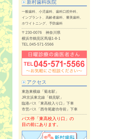
新村歯科医院
一般歯科、小児歯科、歯科口腔外科、
インプラント、高齢者歯科、審美歯科、
ホワイトニング、予防歯科
〒230-0076 神奈川県
横浜市鶴見区馬場1-8-1
TEL.045-571-5566
アクセス
東急東横線「菊名駅」
JR京浜東北線「鶴見駅」
臨港バス「東高校入り口」下車
市営バス「西寺尾建功寺前」下車
バス停「東高校入り口」の
目の前にあります。