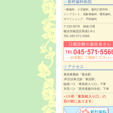
新村歯科医院
一般歯科、小児歯科、歯科口腔外科、
インプラント、高齢者歯科、審美歯科
ホワイトニング、予防歯科
〒230-0076 神奈川県
横浜市鶴見区馬場1-8-1
TEL.045-571-5566
アクセス
東急東横線「菊名駅」
JR京浜東北線「鶴見駅」
臨港バス「東高校入り口」下車
市営バス「西寺尾建功寺前」下車
バス停「東高校入り口」の
目の前にあります。