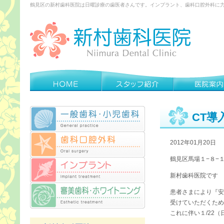
鶴見区の新村歯科医院は日曜診療の歯医者さんです。インプラント、歯科口腔外科に
CT導
2012年01月20日
鶴見区馬場１−８−
新村歯科医院です
患者さまにより『安
受けていただくため
これに伴い１/22（