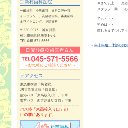
新村歯科医院
今まで以上 患者
スタッフ一同 心
一般歯科、小児歯科、歯科口腔外科、
インプラント、高齢者歯科、審美歯科、
でも・・・
ホワイトニング、予防歯科
初めは・・・
〒230-0076 神奈川県
慣れるまで少しアタ
横浜市鶴見区馬場1-8-1
TEL.045-571-5566
«
年末年始、休診のお
アクセス
東急東横線「菊名駅」
JR京浜東北線「鶴見駅」
臨港バス「東高校入り口」下車
市営バス「西寺尾建功寺前」下車
バス停「東高校入り口」の
目の前にあります。