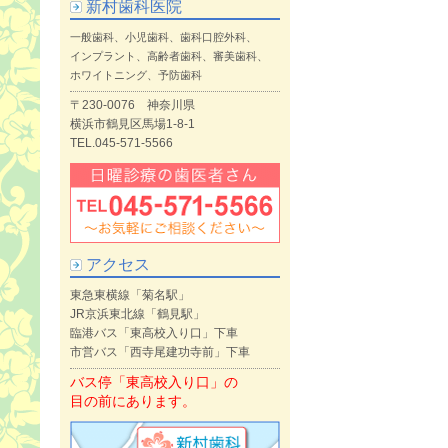
新村歯科医院
一般歯科、小児歯科、歯科口腔外科、
インプラント、高齢者歯科、審美歯科、
ホワイトニング、予防歯科
〒230-0076 神奈川県
横浜市鶴見区馬場1-8-1
TEL.045-571-5566
アクセス
東急東横線「菊名駅」
JR京浜東北線「鶴見駅」
臨港バス「東高校入り口」下車
市営バス「西寺尾建功寺前」下車
バス停「東高校入り口」の
目の前にあります。